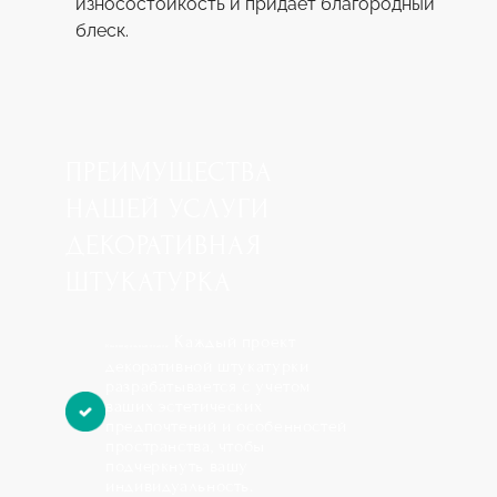
износостойкость и придает благородный
блеск.
ПРЕИМУЩЕСТВА
НАШЕЙ УСЛУГИ
ДЕКОРАТИВНАЯ
ШТУКАТУРКА
Каждый проект
Индивидуальный подход:
декоративной штукатурки
разрабатывается с учетом
ваших эстетических
предпочтений и особенностей
пространства, чтобы
подчеркнуть вашу
индивидуальность.