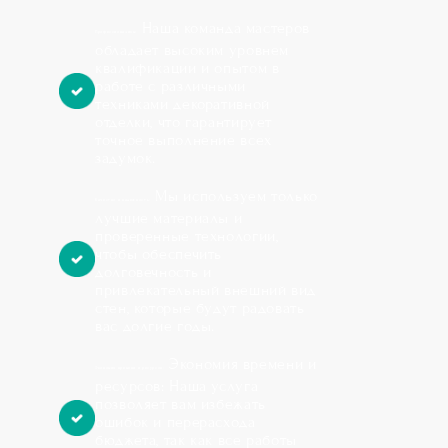
Наша команда мастеров
Профессионализм:
обладает высоким уровнем
квалификации и опытом в
работе с различными
техниками декоративной
отделки, что гарантирует
точное выполнение всех
задумок.
Мы используем только
Качество и надежность:
лучшие материалы и
проверенные технологии,
чтобы обеспечить
долговечность и
привлекательный внешний вид
стен, которые будут радовать
вас долгие годы.
Экономия времени и
Экономия времени и ресурсов:
ресурсов: Наша услуга
позволяет вам избежать
ошибок и перерасхода
бюджета, так как все работы