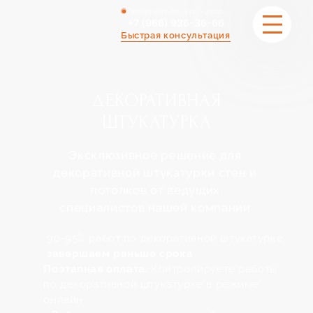
Звоните пн-пт: 9:00 - 21:00
+7 (966) 936-36-66
Быстрая консультация
УСЛУГИ РЕМОНТА
ДЕКОРАТИВНАЯ
ШТУКАТУРКА
ДИЗАЙН ИНТЕРЬЕРА
Эксклюзивное решение для
ПОРТФОЛИО
декоративной штукатурки стен и
РАСЧЕТ ЦЕНЫ
потолков от ведущих
специалистов нашей компании
ДОП УСЛУГИ
90-95% работ по декоративной штукатурке
завершаем раньше срока
О НАС
Поэтапная оплата.
Контролируете
работы
по декоративной штукатурке в режиме
ОТЗЫВЫ
онлайн