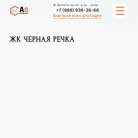
Звоните пн-пт: 9:00 - 21:00
+7 (966) 936-36-66
Быстрая консультация
УСЛУГИ РЕМОНТА
ЖК ЧЕРНАЯ РЕЧКА
ДИЗАЙН ИНТЕРЬЕРА
ПОРТФОЛИО
РАСЧЕТ ЦЕНЫ
ДОП УСЛУГИ
О НАС
ОТЗЫВЫ